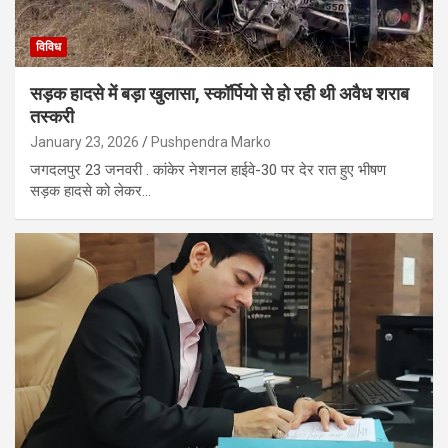
विविध
सड़क हादसे में बड़ा खुलासा, स्कॉर्पियो से हो रही थी अवैध शराब
तस्करी
January 23, 2026
Pushpendra Marko
जगदलपुर 23 जनवरी . कांकेर नेशनल हाईवे-30 पर देर रात हुए भीषण
सड़क हादसे को लेकर…