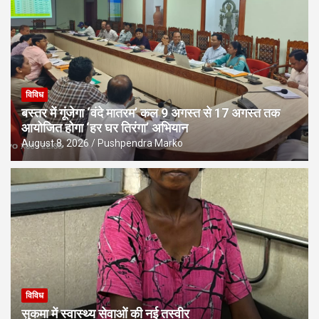
विविध
बस्तर में गूंजेगा ‘वंदे मातरम’ कल 9 अगस्त से 17 अगस्त तक
आयोजित होगा ‘हर घर तिरंगा’ अभियान
August 8, 2026
Pushpendra Marko
विविध
सुकमा में स्वास्थ्य सेवाओं की नई तस्वीर