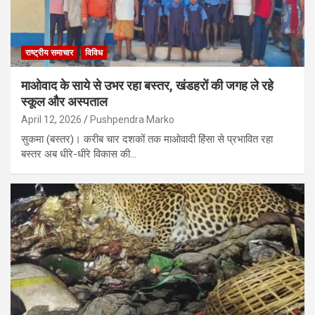
राष्ट्रीय समाचार
विविध
माओवाद के साये से उभर रहा बस्तर, खंडहरों की जगह ले रहे
स्कूल और अस्पताल
April 12, 2026
Pushpendra Marko
सुकमा (बस्तर)। करीब चार दशकों तक माओवादी हिंसा से प्रभावित रहा
बस्तर अब धीरे-धीरे विकास की…