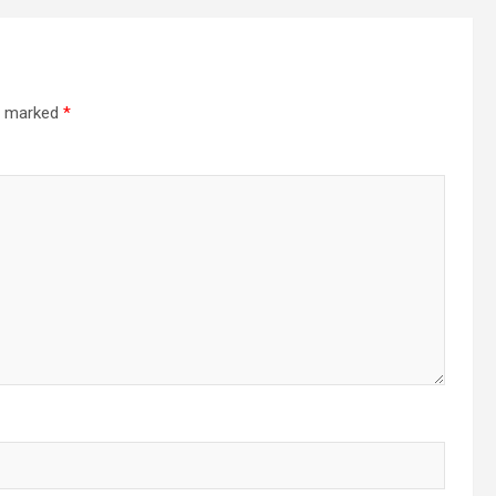
re marked
*