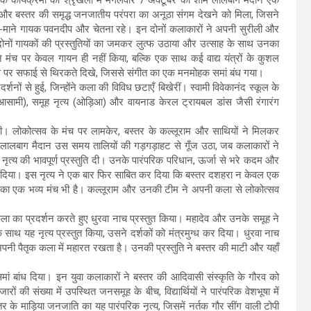
ंगीत और बस्तर की समृद्ध जनजातीय परंपरा का अनूठा संगम देखने को मिला, जिसने
ने-माने गायक पवनदीप और चेतना रहे। इन दोनों कलाकारों ने अपनी सुरीली और
 दोनों गायकों की प्रस्तुतियों का जमकर लुत्फ उठाया और उत्साह के साथ उनका
ंच पर केवल गायन ही नहीं किया, बल्कि एक साथ कई वाद्य यंत्रों के कुशल
्स पर सफाई से थिरकते दिखे, जिससे संगीत का एक मनमोहक समां बंध गया।
नों से हुई, जिन्होंने कला की विविध छटाएँ बिखेरीं। स्वामी विवेकानंद स्कूल के
 (आसामी), समूह नृत्य (ओड़िआ) और वायनाड केरल ट्रायबल डांस जैसी रंगारंग
ठी। लोकोत्सव के मंच पर लामकेर, बस्तर के कल्लूराम और साथियों ने मिलकर
पूरा लालबाग मैदान उस समय तालियों की गड़गड़ाहट से गूँज उठा, जब कलाकारों ने
 नृत्य की भावपूर्ण प्रस्तुति दी। उनके पारंपरिक परिधान, ऊर्जा से भरे कदम और
ोड़ दिया। इस नृत्य ने एक बार फिर साबित कर दिया कि बस्तर दशहरा न केवल एक
े का एक भव्य मंच भी है। कल्लूराम और उनकी टीम ने अपनी कला से लोकोत्सव
 का प्रदर्शन करते हुए धुरवा नाच प्रस्तुत किया। महादेव और उनके समूह ने
ाथ यह नृत्य प्रस्तुत किया, उसने दर्शकों को मंत्रमुग्ध कर दिया। धुरवा नाच
ी पैतृक कला में महारत रखता है। उनकी प्रस्तुति ने बस्तर की माटी और यहाँ
े समां बांध दिया। इन युवा कलाकारों ने बस्तर की आदिवासी संस्कृति के गौरव को
ारों की संख्या में उपस्थित जनसमूह के बीच, विद्यार्थियों ने पारंपरिक वेशभूषा में
 के माड़िया जनजाति का यह पारंपरिक नृत्य, जिसमें नर्तक गौर सींग वाली टोपी