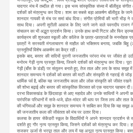
यादगार मंच में तब्दील हो गया। इस भव्य सांस्कृतिक संध्या में बॉलीवुड स
दर्शकों को मंत्रमुग्ध कर दिया। शाम का सबसे बड़ा आकर्षण बॉलीवुड के जा
शानदार गायकी से मंच पर समां बांध दिया। संगीत प्रेमियों की भारी भीड़ ने
साथ दिया। अपनी सुरीली आवाज के लिए जाने जाने वाले पवनदीप राजन ने म
संचालन का भी अद्भुत प्रदर्शन किया। उनके हाथ कभी गिटार और फिर ड्रम
कार्यक्रम की शुरुआत स्कूली और कॉलेज के छात्र-छात्राओं के मनमोहक प्रदर्श
छात्रों ने सरस्वती मंगलाचारण से माहौल को भक्तिमय बनाया, जबकि बिहू
प्रस्तुतियाँ विशेष आकर्षण का केंद्र रहीं।
इसके बाद, बस्तर की सदियों पुरानी जनजातीय परंपरा मंच पर जीवंत हो उ
मनोरम गेड़ी नृत्य प्रस्तुत किया, जिसने दर्शकों को मंत्रमुग्ध कर दिया। 
गेड़ी (बाँस के डंडों) पर संतुलन बनाते हुए, तेज ताल और लय के साथ समूह में
शानदार समन्वय ने दर्शकों को बस्तर की माटी और संस्कृति से गहराई से ज
धार्मिक पर्व है, बल्कि यह जनजातीय कला और लोक संस्कृति को जीवंत रखन
की शोभा बढ़ाई और बस्तर की सांस्कृतिक विरासत को एक यादगार पहचान दी।
दरभा विकासखंड के छिंदावाड़ा से आए महादेव और उनके साथियों ने अपनी कला
पारंपरिक परिधानों में सजे-धजे, ढोल-मांदर की थाप पर जिस लय और ताल के स
की भंगिमाओं और समूह के शानदार समन्वय ने साबित कर दिया कि यह समूह अपन
की जनजातीय कला की जीवंतता को मंच पर उतार दिया।
कलचा के हायर सेकेंडरी स्कूल के विद्यार्थियों ने अपने शानदार प्रदर्शन स
दर्शाते हुए गौर नृत्य प्रस्तुत किया, जिसने दर्शकों को मंत्रमुग्ध कर दिया। हज
सजकर ऊर्जा से भरपूर ताल और लय में यह अनूठा नृत्य प्रस्तुत किया। बस्तर