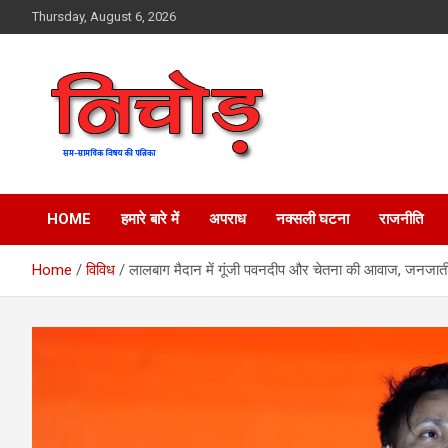
Skip
Thursday, August 6, 2026
to
content
magazine
Nichod
HOME
हमारे बारे में
अपराध
नक्सली घटना
राजनीति
Home
विविध
लालबाग मैदान में गूंजी पवनदीप और चेतना की आवाज, जनजातीय