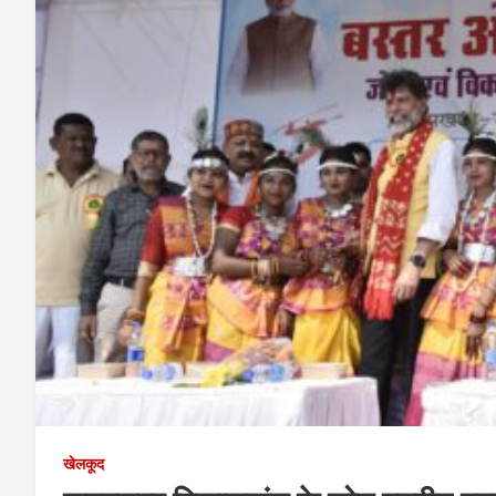
खेलकूद