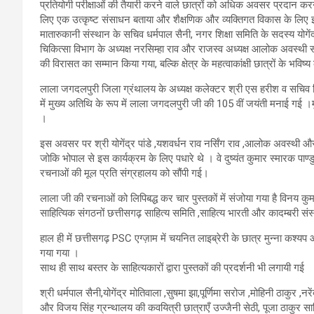
प्रतियोगी परीक्षाओं की तैयारी करने वाले छात्रों को अधिक अवसर प्रदान करने
लिए एक उत्कृष्ट संसाधन बताया और शैक्षणिक और व्यक्तिगत विकास के लिए इस
मातारुकानी संस्थान के सचिव धर्मपाल सैनी, नगर शिक्षा समिति के सदस्य योगेंद्र
चिकित्सा विभाग के अध्यक्ष नरसिम्हा राव और राजस्व अध्यक्ष आलोक अवस्थी
की विरासत का सम्मान किया गया, बल्कि क्षेत्र के महत्वाकांक्षी छात्रों के भवि
लाला जगदलपुरी जिला ग्रंथालय के अध्यक्ष कलेक्टर श्री एस हरीश व सचिव जिला 
में मुख्य अतिथि के रूप में लाला जगदलपुरी जी की 105 वीं जयंती मनाई गई ।
।
इस अवसर पर श्री योगेंद्र पांडे ,यशवर्धन राव नर्सिंग राव ,आलोक अवस्थी और
जोकि भोपाल से इस कार्यक्रम के लिए पधारे थे । वे दुष्यंत कुमार स्मारक पाण्
रचनाओं की मूल प्रति संग्रहालय को सौंपी गई।
लाला जी की रचनाओं को लिपिबद्ध कर चार पुस्तकों में संजोया गया है विनय कु
साहित्यिक संगठनों छत्तीसगढ़ साहित्य समिति ,साहित्य भारती और कादम्बरी सं
हाल ही में छत्तीसगढ़ PSC एग्ज़ाम में चयनित लाइब्रेरी के छात्र मुन्ना कश
गया गया ।
साथ ही साथ बस्तर के साहित्यकारों द्वारा पुस्तकों की प्रदर्शनी भी लगायी गई
श्री धर्मपाल सैनी,योगेंद्र मोतिवाला ,सुषमा झा,पूर्णिमा सरोज ,मोहिनी ठाकुर ,नर
और विजय सिंह ग्रन्थालय की कवयित्री छात्राएँ उज्जैनी सेठी, पूजा ठाकुर साह