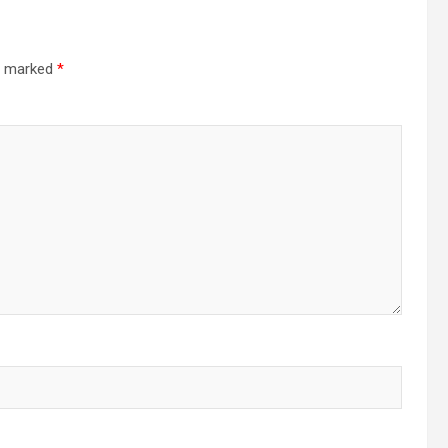
re marked
*