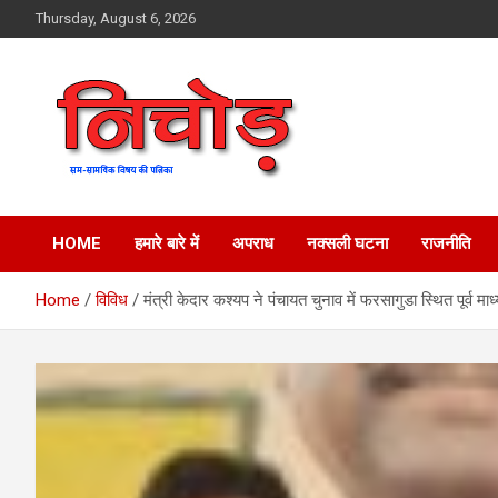
Skip
Thursday, August 6, 2026
to
content
magazine
Nichod
HOME
हमारे बारे में
अपराध
नक्सली घटना
राजनीति
Home
विविध
मंत्री केदार कश्यप ने पंचायत चुनाव में फरसागुडा स्थित पूर्व म