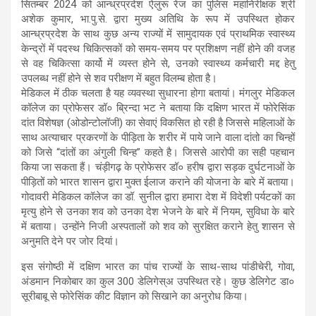
सितम्बर 2024 को आन्ध्रप्रदेश ऐलुरू रेंज का पुलिस महानिरीक्षक श्री
अशेक कुमार, भा.पु.से. द्वारा मुख्य अतिथि के रूप में उपस्थित होकर
आन्ध्रप्रदेश के साथ कुछ अन्य राज्यों में सामुदायक एवं प्राथमिक स्वास्थ्य
केन्द्रों में पदस्थ चिकित्सकों को समय-समय पर प्रशिक्षण नहीं होने की वजह
से वह चिकित्सा कार्यो में व्यस्त होने से, उनको स्वास्थ्य कर्मचारी मद्द हेतु
उपलब्ध नहीं होने से शव परीक्षण में बहुत विलम्ब होता है।
मेडिकल में ठीक चलता है यह व्यवस्था सुधारना होगा बतायां। मंगलुर मेडिकल
कॉलेज का प्रोफेसर डॉ० ब्रिन्दा भट ने बताया कि दक्षिण भारत में फोरेसिंक
दांत विशेषज्ञ (ओडोन्टोलॉजी) का सेवाएं विकसित हो रही है जिससे महिलाओं के
साथ अत्याचार प्रकरणों के पीड़िता के शरीर में पाये जाने वाला दांतो का चिन्हों
को जिसे “दांतों का अंगुली चिन्ह” कहते है। जिससे आरोपी का सही पहचान
किया जा सकता हैं। चंड़ीगढ़ के प्रोफेसर डॉ० हरीष द्वारा सड़क दुर्घटनाओं के
पीड़ितों को भारत शासन द्वारा मुक्त ईलाज कराने की योजना के बारे में बताया।
गोदावरी मेडिकल कॉलेज का डॉ. सुनील द्वारा हमारा देश में विदेशी पर्यटकों का
मृत्यु होने से उनका शव को उनका देश भेजने के बारे में नियम, सुविधा के बारे
में बताया। उन्होंने निजी अस्पतालों को शव को सुरक्षित कराने हेतु शासन से
अनुमति देने पर जोर दियां।
इस संगोष्ठी में दक्षिण भारत का पांच राज्यों के साथ-साथ पांडीचेरी, गोवा,
अंडमान निकोबार का कुल 300 डेलिगेस्अ उपस्थित रहे। कुछ डेलिगेट डा०
सूरीबाबू से फोरेसिंक कीट विज्ञान को सिखाने का अनुरोध किया।