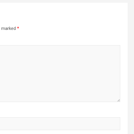
re marked
*