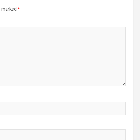
re marked
*