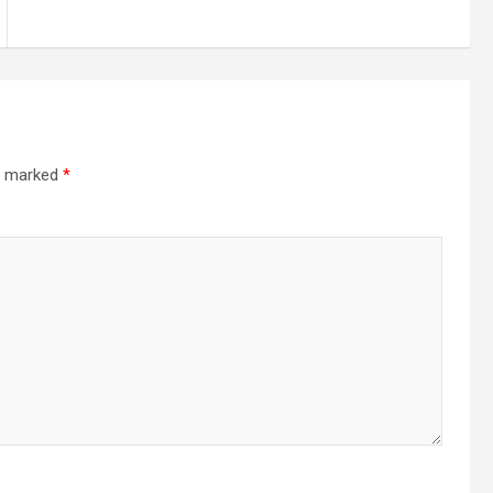
re marked
*