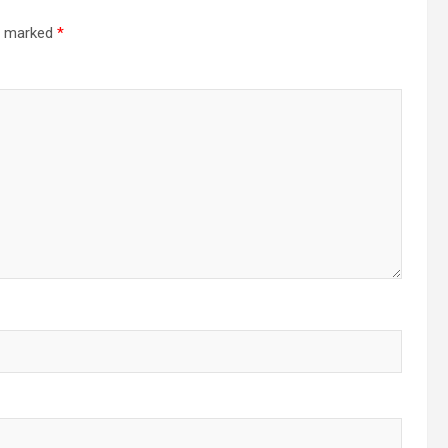
re marked
*